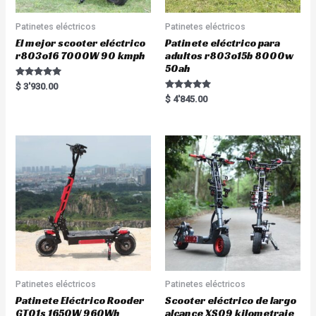
Patinetes eléctricos
Patinetes eléctricos
El mejor scooter eléctrico
Patinete eléctrico para
r803o16 7000W 90 kmph
adultos r803o15b 8000w
50ah
Rated
$
3'930.00
5.00
Rated
$
4'845.00
out of 5
5.00
out of 5
Patinetes eléctricos
Patinetes eléctricos
Patinete Eléctrico Rooder
Scooter eléctrico de largo
GT01s 1650W 960Wh
alcance XS09 kilometraje