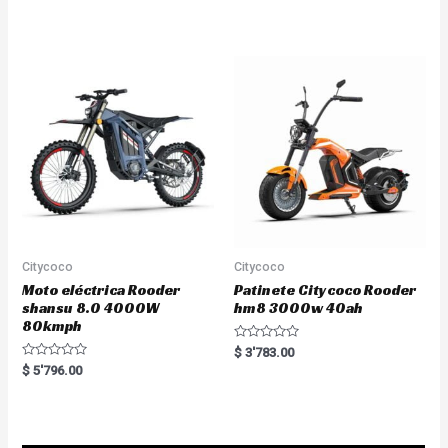
e
t
d
e
0
d
o
0
u
o
t
u
o
t
f
o
5
f
5
Citycoco
Citycoco
Moto eléctrica Rooder
Patinete Citycoco Rooder
shansu 8.0 4000W
hm8 3000w 40ah
80kmph
R
$
3'783.00
a
R
$
5'796.00
t
a
e
t
d
e
0
d
o
0
u
o
t