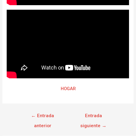
HOGAR
←
Entrada
Entrada
anterior
siguiente
→