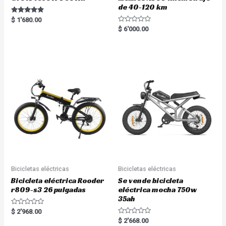
de 40-120 km
Rated
$
1'680.00
5.00
R
$
6'000.00
out of 5
a
t
e
d
0
o
u
t
o
f
5
Bicicletas eléctricas
Bicicletas eléctricas
Bicicleta eléctrica Rooder
Se vende bicicleta
r809-s3 26 pulgadas
eléctrica mocha 750w
35ah
R
$
2'968.00
a
R
$
2'668.00
t
a