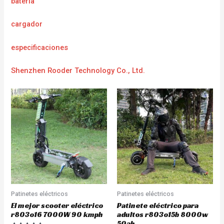
batería
cargador
e
specificaciones
Shenzhen Rooder Technology Co., Ltd.
Patinetes eléctricos
Patinetes eléctricos
El mejor scooter eléctrico
Patinete eléctrico para
r803o16 7000W 90 kmph
adultos r803o15b 8000w
50ah