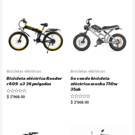
d
0
o
u
t
o
f
5
Bicicletas eléctricas
Bicicletas eléctricas
Bicicleta eléctrica Rooder
Se vende bicicleta
r809-s3 26 pulgadas
eléctrica mocha 750w
35ah
R
$
2'968.00
a
R
$
2'668.00
t
a
e
t
d
e
0
d
o
0
u
o
t
u
o
t
f
o