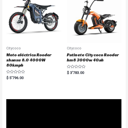
5
f
5
Citycoco
Citycoco
Moto eléctrica Rooder
Patinete Citycoco Rooder
shansu 8.0 4000W
hm8 3000w 40ah
80kmph
R
$
3'783.00
a
R
$
5'796.00
t
a
e
t
d
e
0
d
o
0
u
o
t
u
o
t
f
o
5
f
5