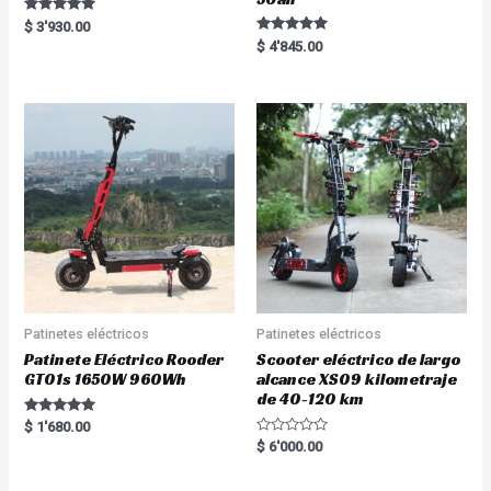
Rated
$
3'930.00
5.00
Rated
$
4'845.00
out of 5
5.00
out of 5
Patinetes eléctricos
Patinetes eléctricos
Patinete Eléctrico Rooder
Scooter eléctrico de largo
GT01s 1650W 960Wh
alcance XS09 kilometraje
de 40-120 km
Rated
$
1'680.00
5.00
R
$
6'000.00
out of 5
a
t
e