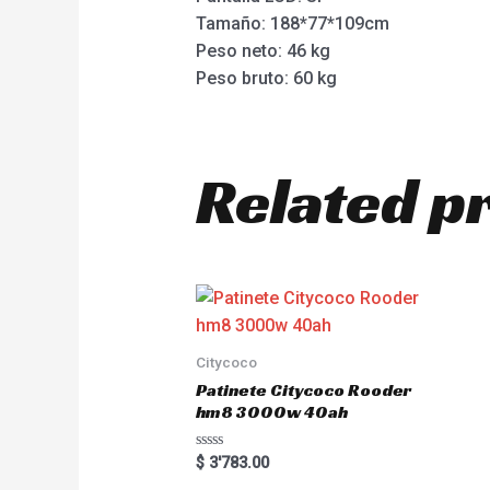
Tamaño: 188*77*109cm
Peso neto: 46 kg
Peso bruto: 60 kg
Related p
Citycoco
Patinete Citycoco Rooder
hm8 3000w 40ah
Rated
$
3'783.00
0
out