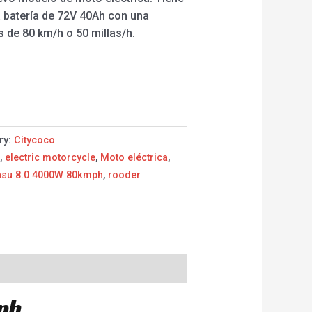
 batería de 72V 40Ah con una
 de 80 km/h o 50 millas/h.
ry:
Citycoco
0
,
electric motorcycle
,
Moto eléctrica
,
ansu 8.0 4000W 80kmph
,
rooder
ph