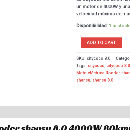
un motor de 4000W y una
velocidad máxima de más
Disponibilidad:
1 in stock
ADD TO CART
SKU:
citycoco 8.0
Catego
Tags:
citycoco
,
citycoco 8.
Moto eléctrica Rooder sh
shansu
,
shansu 8.0
Reviews (0)
ooder shansu 8.0 4000W 80km