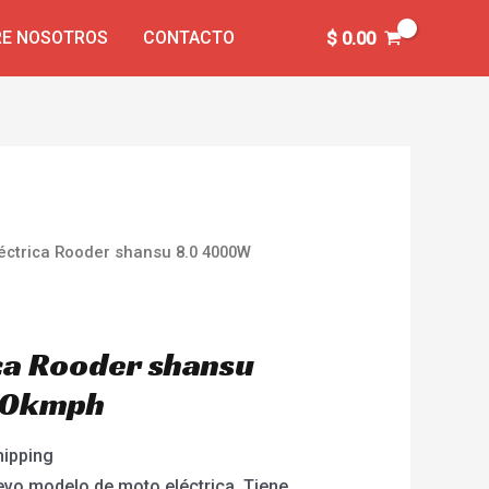
E NOSOTROS
CONTACTO
$
0.00
éctrica Rooder shansu 8.0 4000W
ca Rooder shansu
80kmph
hipping
evo modelo de moto eléctrica. Tiene