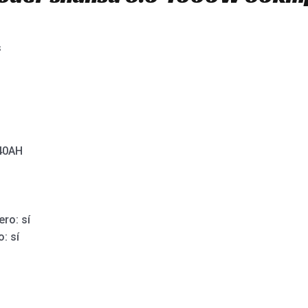
s
V40AH
ro: sí
: sí