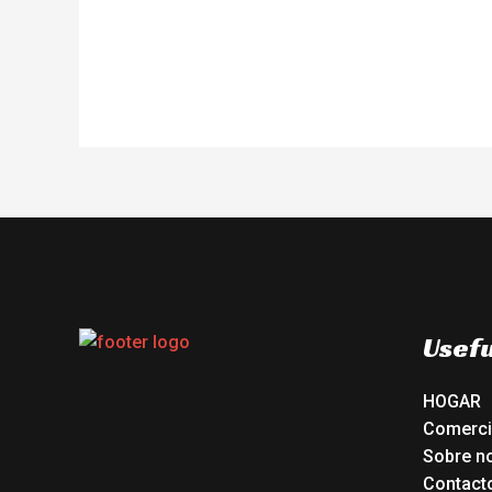
of
5
Usefu
HOGAR
Comerc
Sobre n
Contact