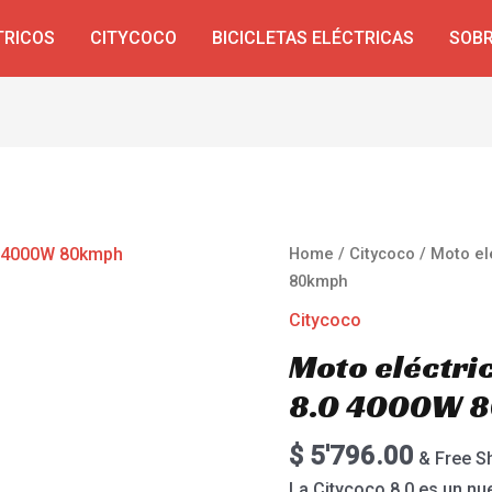
TRICOS
CITYCOCO
BICICLETAS ELÉCTRICAS
SOBR
Moto
Home
/
Citycoco
/ Moto el
eléctrica
80kmph
Rooder
Citycoco
shansu
Moto eléctri
8.0
4000W
8.0 4000W 
80kmph
quantity
$
5'796.00
& Free S
La Citycoco 8.0 es un nu