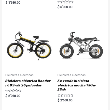
Rated
$
1'680.00
5.00
R
$
6'000.00
out of 5
a
t
e
d
0
o
u
t
o
f
5
Bicicletas eléctricas
Bicicletas eléctricas
Bicicleta eléctrica Rooder
Se vende bicicleta
r809-s3 26 pulgadas
eléctrica mocha 750w
35ah
R
$
2'968.00
a
R
$
2'668.00
t
a
e
t
d
e
0