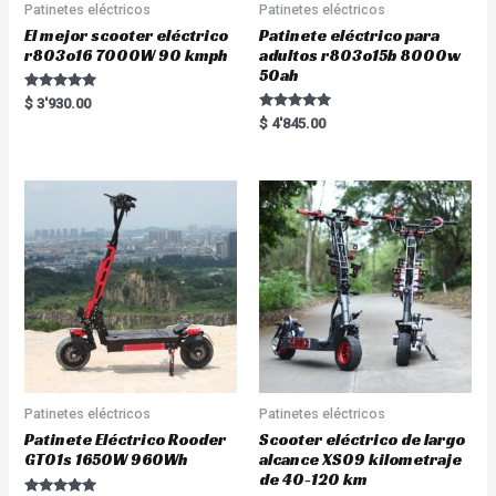
Patinetes eléctricos
Patinetes eléctricos
El mejor scooter eléctrico
Patinete eléctrico para
r803o16 7000W 90 kmph
adultos r803o15b 8000w
50ah
Rated
$
3'930.00
5.00
Rated
$
4'845.00
out of 5
5.00
out of 5
Patinetes eléctricos
Patinetes eléctricos
Patinete Eléctrico Rooder
Scooter eléctrico de largo
GT01s 1650W 960Wh
alcance XS09 kilometraje
de 40-120 km