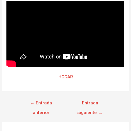
HOGAR
←
Entrada
Entrada
anterior
siguiente
→