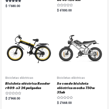
Rated
$
1'680.00
5.00
R
$
6'000.00
out of 5
a
t
e
d
0
o
u
t
o
f
5
Bicicletas eléctricas
Bicicletas eléctricas
Bicicleta eléctrica Rooder
Se vende bicicleta
r809-s3 26 pulgadas
eléctrica mocha 750w
35ah
R
$
2'968.00
a
R
$
2'668.00
t
a
e
t