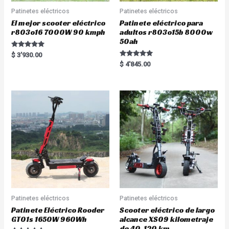
Patinetes eléctricos
Patinetes eléctricos
El mejor scooter eléctrico
Patinete eléctrico para
r803o16 7000W 90 kmph
adultos r803o15b 8000w
50ah
Rated
$
3'930.00
5.00
Rated
$
4'845.00
out of 5
5.00
out of 5
Patinetes eléctricos
Patinetes eléctricos
Patinete Eléctrico Rooder
Scooter eléctrico de largo
GT01s 1650W 960Wh
alcance XS09 kilometraje
de 40-120 km