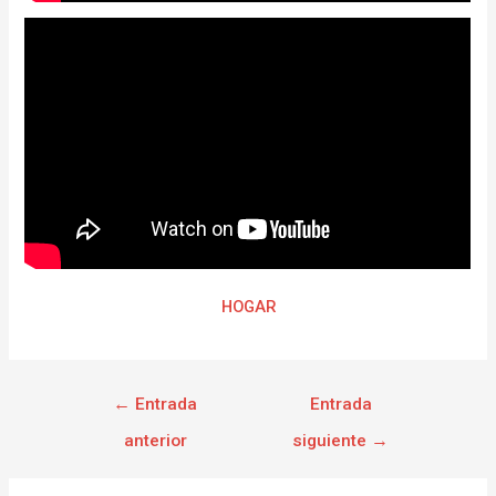
HOGAR
←
Entrada
Entrada
anterior
siguiente
→