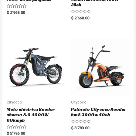
35ah
R
$
2'968.00
a
R
$
2'668.00
t
a
e
t
d
e
0
d
o
0
u
o
t
u
o
t
f
o
5
f
5
Citycoco
Citycoco
Moto eléctrica Rooder
Patinete Citycoco Rooder
shansu 8.0 4000W
hm8 3000w 40ah
80kmph
R
$
3'783.00
a
R
$
5'796.00
t