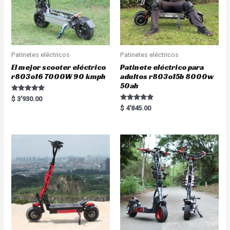
Patinetes eléctricos
Patinetes eléctricos
El mejor scooter eléctrico
Patinete eléctrico para
r803o16 7000W 90 kmph
adultos r803o15b 8000w
50ah
Rated
$
3'930.00
5.00
Rated
$
4'845.00
out of 5
5.00
out of 5