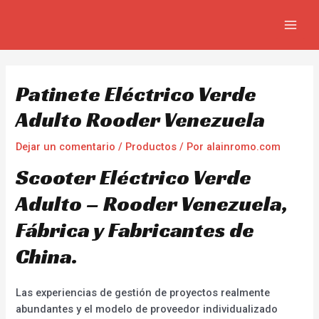
Ir
Navegación
MAIN
al
de
MEN
contenido
entradas
Patinete Eléctrico Verde
Adulto Rooder Venezuela
Dejar un comentario
/
Productos
/ Por
alainromo.com
Scooter Eléctrico Verde
Adulto – Rooder Venezuela,
Fábrica y Fabricantes de
China.
Las experiencias de gestión de proyectos realmente
abundantes y el modelo de proveedor individualizado