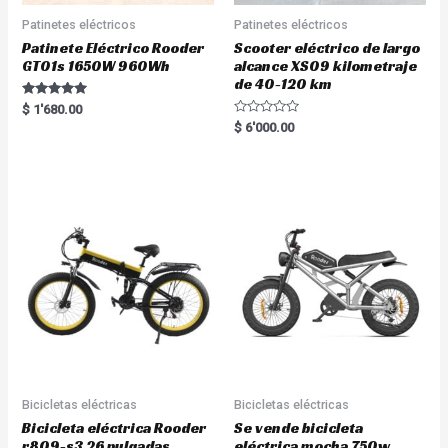
Patinetes eléctricos
Patinetes eléctricos
Patinete Eléctrico Rooder
Scooter eléctrico de largo
GT01s 1650W 960Wh
alcance XS09 kilometraje
de 40-120 km
Rated
$
1'680.00
5.00
R
$
6'000.00
out of 5
a
t
e
d
0
o
u
t
o
f
5
Bicicletas eléctricas
Bicicletas eléctricas
Bicicleta eléctrica Rooder
Se vende bicicleta
r809-s3 26 pulgadas
eléctrica mocha 750w