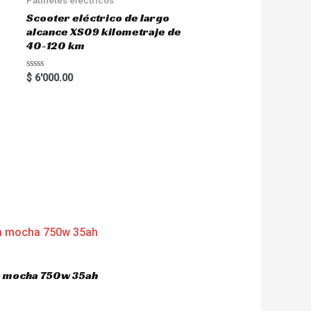
Scooter eléctrico de largo
alcance XS09 kilometraje de
40-120 km
R
$
6'000.00
a
t
e
d
0
o
u
t
o
f
5
ca mocha 750w 35ah