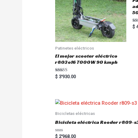
Pa
a
5
Ra
$
4
5.
out
Patinetes eléctricos
El mejor scooter eléctrico
r803o16 7000W 90 kmph
Rated
$
3'930.00
5.00
out of 5
Bicicletas eléctricas
Bicicleta eléctrica Rooder r809-s
R
$
2'968.00