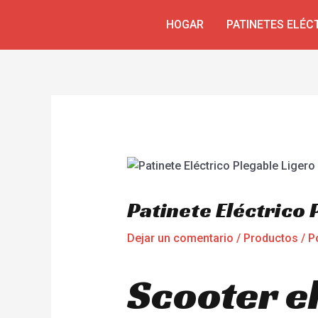
Ir
Navegación
HOGAR
PATINETES ELÉC
al
de
contenido
entradas
Patinete Eléctrico
Dejar un comentario
/
Productos
/ P
Scooter el