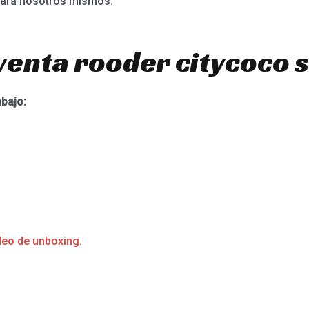
 para nosotros mismos.
venta rooder citycoco 
abajo:
deo de unboxing.