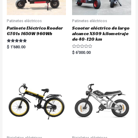
Patinetes eléctricos
Patinetes eléctricos
Patinete Eléctrico Rooder
Scooter eléctrico de largo
GT01s 1650W 960Wh
alcance XS09 kilometraje
de 40-120 km
Rated
$
1'680.00
5.00
R
$
6'000.00
out of 5
a
t
e
d
0
o
u
t
o
f
5
Bicicletas eléctricas
Bicicletas eléctricas