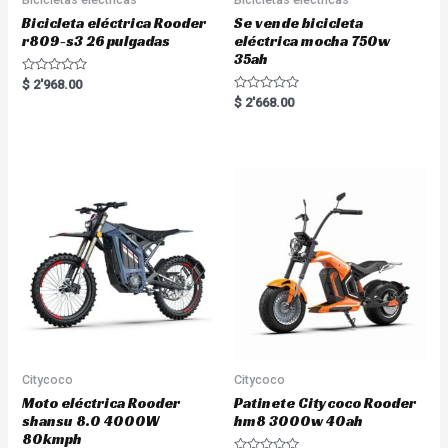
Bicicleta eléctrica Rooder
Se vende bicicleta
r809-s3 26 pulgadas
eléctrica mocha 750w
35ah
R
$
2'968.00
a
R
$
2'668.00
t
a
e
t
d
e
0
d
o
0
u
o
t
u
o
t
f
o
5
f
5
Citycoco
Citycoco
Moto eléctrica Rooder
Patinete Citycoco Rooder
shansu 8.0 4000W
hm8 3000w 40ah
80kmph