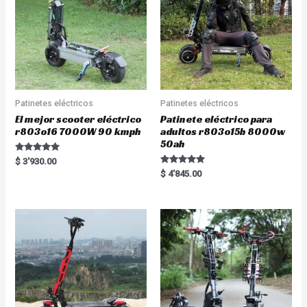
Patinetes eléctricos
Patinetes eléctricos
El mejor scooter eléctrico
Patinete eléctrico para
r803o16 7000W 90 kmph
adultos r803o15b 8000w
50ah
Rated
$
3'930.00
5.00
Rated
$
4'845.00
out of 5
5.00
out of 5