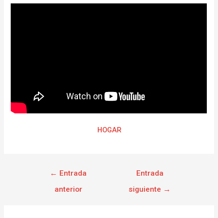
HOGAR
←
Entrada
Entrada
anterior
siguiente
→