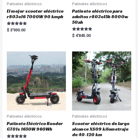
Patinetes eléctricos
Patinetes eléctricos
El mejor scooter eléctrico
Patinete eléctrico para
r803o16 7000W 90 kmph
adultos r803o15b 8000w
50ah
Rated
$
3'930.00
5.00
Rated
$
4'845.00
out of 5
5.00
out of 5
Patinetes eléctricos
Patinetes eléctricos
Patinete Eléctrico Rooder
Scooter eléctrico de largo
GT01s 1650W 960Wh
alcance XS09 kilometraje
de 40-120 km