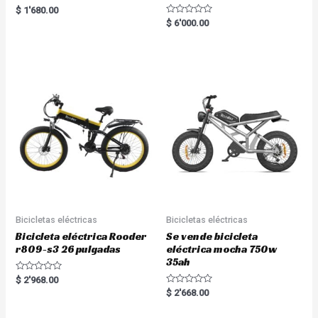
Rated
$
1'680.00
5.00
R
$
6'000.00
out of 5
a
t
e
d
0
o
u
t
o
f
5
Bicicletas eléctricas
Bicicletas eléctricas
Bicicleta eléctrica Rooder
Se vende bicicleta
r809-s3 26 pulgadas
eléctrica mocha 750w
35ah
R
$
2'968.00
a
R
$
2'668.00
t
a
e
t
d
e