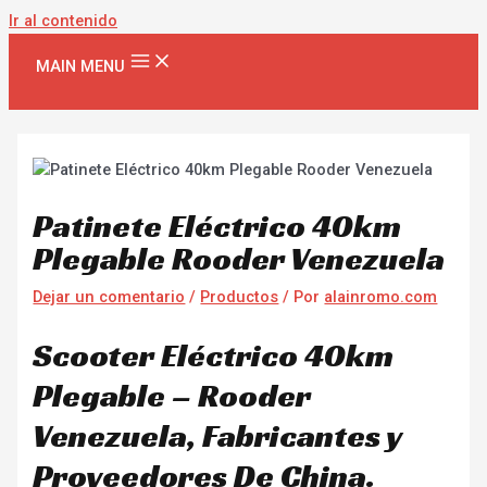
Ir al contenido
MAIN MENU
Patinete Eléctrico 40km
Plegable Rooder Venezuela
Dejar un comentario
/
Productos
/ Por
alainromo.com
Scooter Eléctrico 40km
Plegable – Rooder
Venezuela, Fabricantes y
Proveedores De China.