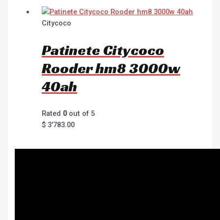
Citycoco
Patinete Citycoco
Rooder hm8 3000w
40ah
Rated
0
out of 5
$
3'783.00