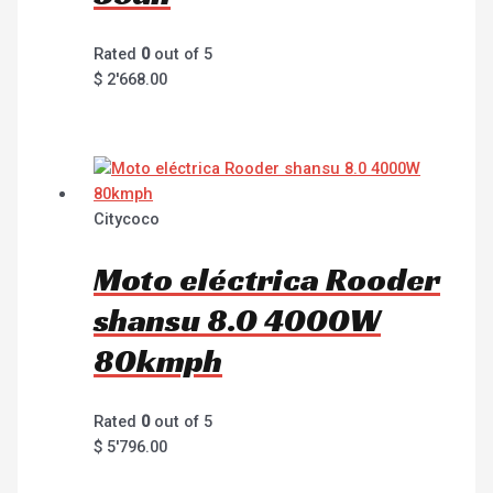
Rated
0
out of 5
$
2'668.00
Citycoco
Moto eléctrica Rooder
shansu 8.0 4000W
80kmph
Rated
0
out of 5
$
5'796.00