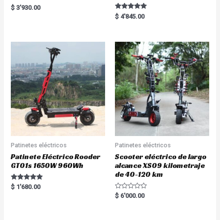
Rated
$
3'930.00
5.00
Rated
$
4'845.00
out of 5
5.00
out of 5
Patinetes eléctricos
Patinetes eléctricos
Patinete Eléctrico Rooder
Scooter eléctrico de largo
GT01s 1650W 960Wh
alcance XS09 kilometraje
de 40-120 km
Rated
$
1'680.00
5.00
R
$
6'000.00
out of 5
a
t
e
d