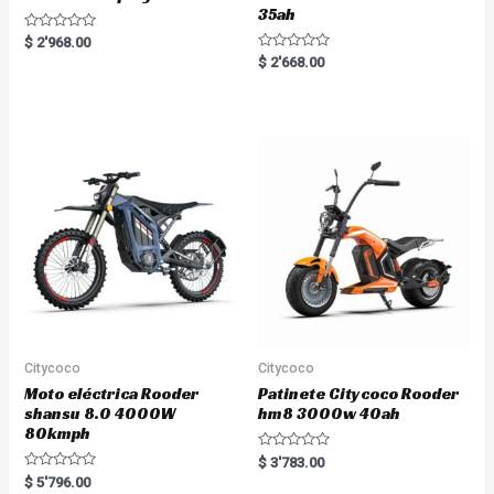
35ah
R
$
2'968.00
a
R
$
2'668.00
t
a
e
t
d
e
0
d
o
0
u
o
t
u
o
t
f
o
5
f
5
Citycoco
Citycoco
Moto eléctrica Rooder
Patinete Citycoco Rooder
shansu 8.0 4000W
hm8 3000w 40ah
80kmph
R
$
3'783.00
a
R
$
5'796.00
t
a