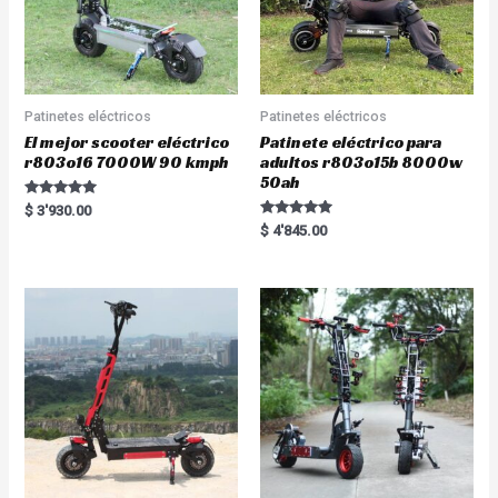
Patinetes eléctricos
Patinetes eléctricos
El mejor scooter eléctrico
Patinete eléctrico para
r803o16 7000W 90 kmph
adultos r803o15b 8000w
50ah
Rated
$
3'930.00
5.00
Rated
$
4'845.00
out of 5
5.00
out of 5