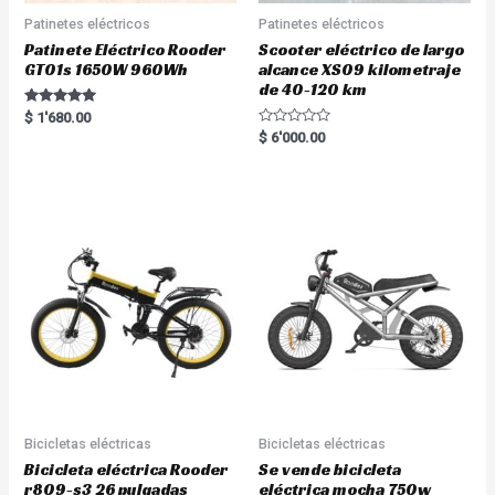
Patinetes eléctricos
Patinetes eléctricos
Patinete Eléctrico Rooder
Scooter eléctrico de largo
GT01s 1650W 960Wh
alcance XS09 kilometraje
de 40-120 km
Rated
$
1'680.00
5.00
R
$
6'000.00
out of 5
a
t
e
d
0
o
u
t
o
f
5
Bicicletas eléctricas
Bicicletas eléctricas
Bicicleta eléctrica Rooder
Se vende bicicleta
r809-s3 26 pulgadas
eléctrica mocha 750w