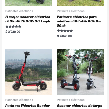
Patinetes eléctricos
Patinetes eléctricos
El mejor scooter eléctrico
Patinete eléctrico para
r803o16 7000W 90 kmph
adultos r803o15b 8000w
50ah
Rated
$
3'930.00
5.00
Rated
$
4'845.00
out of 5
5.00
out of 5
Patinetes eléctricos
Patinetes eléctricos
Patinete Eléctrico Rooder
Scooter eléctrico de largo