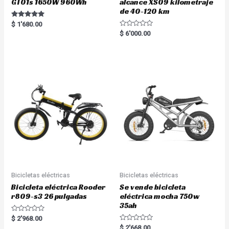
GT01s 1650W 960Wh
alcance XS09 kilometraje
de 40-120 km
Rated
$
1'680.00
5.00
R
$
6'000.00
out of 5
a
t
e
d
0
o
u
t
o
f
5
Bicicletas eléctricas
Bicicletas eléctricas
Bicicleta eléctrica Rooder
Se vende bicicleta
r809-s3 26 pulgadas
eléctrica mocha 750w
35ah
R
$
2'968.00
a
R
$
2'668.00