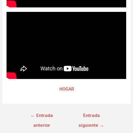
HOGAR
←
Entrada
Entrada
anterior
siguiente
→