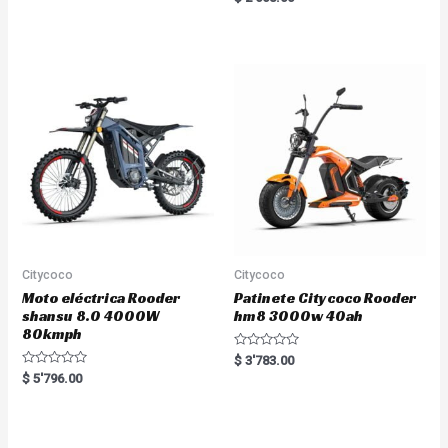
t
a
e
t
d
e
0
d
o
0
u
o
t
u
o
t
f
o
5
f
5
Citycoco
Citycoco
Moto eléctrica Rooder
Patinete Citycoco Rooder
shansu 8.0 4000W
hm8 3000w 40ah
80kmph
R
$
3'783.00
a
R
$
5'796.00
t
a
e
t
d
e
0
d
o
0
u
o