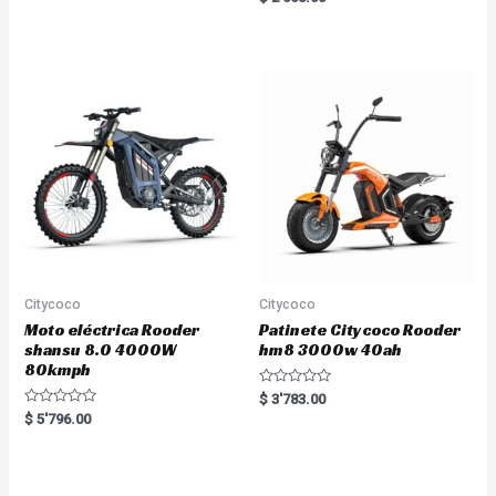
t
a
e
t
d
e
0
d
o
0
u
o
t
u
o
t
f
o
5
f
5
Citycoco
Citycoco
Moto eléctrica Rooder
Patinete Citycoco Rooder
shansu 8.0 4000W
hm8 3000w 40ah
80kmph
R
$
3'783.00
a
R
$
5'796.00
t
a
e
t
d
e
0
d
o
0
u
o