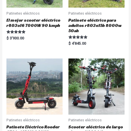
Patinetes eléctricos
Patinetes eléctricos
El mejor scooter eléctrico
Patinete eléctrico para
r803o16 7000W 90 kmph
adultos r803o15b 8000w
50ah
Rated
$
3'930.00
5.00
Rated
$
4'845.00
out of 5
5.00
out of 5
Patinetes eléctricos
Patinetes eléctricos
Patinete Eléctrico Rooder
Scooter eléctrico de largo