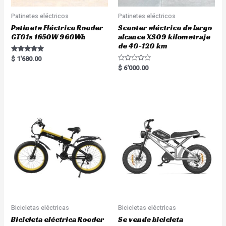
Patinetes eléctricos
Patinetes eléctricos
Patinete Eléctrico Rooder
Scooter eléctrico de largo
GT01s 1650W 960Wh
alcance XS09 kilometraje
de 40-120 km
Rated
$
1'680.00
5.00
R
$
6'000.00
out of 5
a
t
e
d
0
o
u
t
o
f
5
Bicicletas eléctricas
Bicicletas eléctricas
Bicicleta eléctrica Rooder
Se vende bicicleta