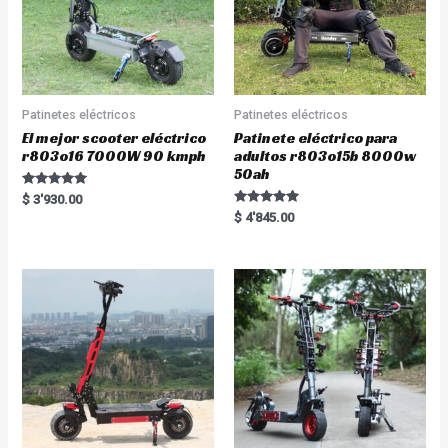
Patinetes eléctricos
Patinetes eléctricos
El mejor scooter eléctrico
Patinete eléctrico para
r803o16 7000W 90 kmph
adultos r803o15b 8000w
50ah
Rated
$
3'930.00
5.00
Rated
$
4'845.00
out of 5
5.00
out of 5