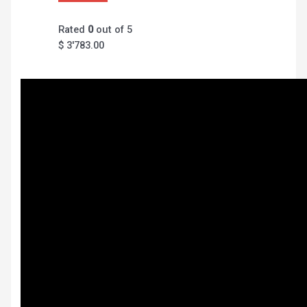
Rated
0
out of 5
$
3'783.00