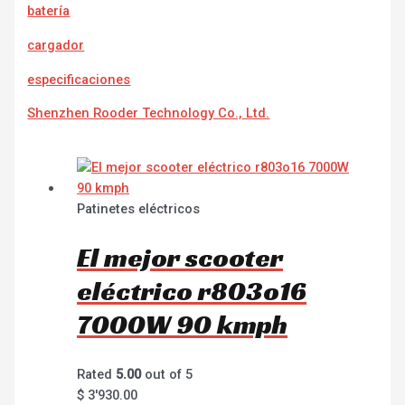
batería
cargador
e
specificaciones
Shenzhen Rooder Technology Co., Ltd.
Patinetes eléctricos
El mejor scooter
eléctrico r803o16
7000W 90 kmph
Rated
5.00
out of 5
$
3'930.00