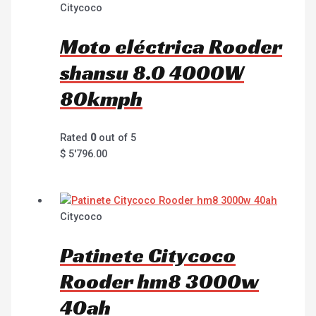
Citycoco
Moto eléctrica Rooder
shansu 8.0 4000W
80kmph
Rated
0
out of 5
$
5'796.00
Citycoco
Patinete Citycoco
Rooder hm8 3000w
40ah