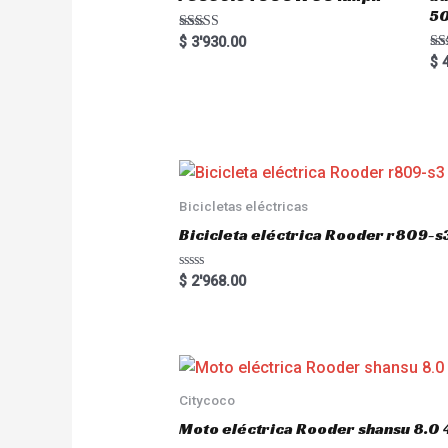
5
Rated
$
3'930.00
5.00
Ra
$
4
out of 5
5.
out
Bicicletas eléctricas
Bicicleta eléctrica Rooder r809-s
R
$
2'968.00
a
t
e
d
0
o
u
t
o
Citycoco
f
5
Moto eléctrica Rooder shansu 8