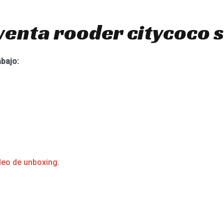
venta rooder citycoco 
abajo:
deo de unboxing.