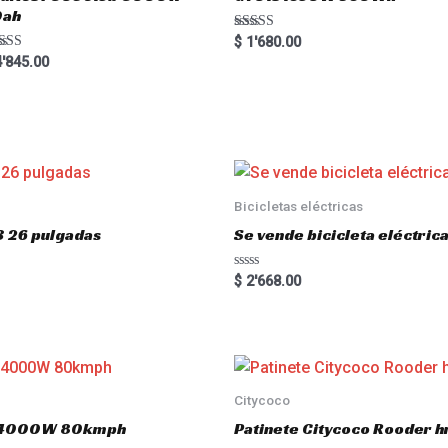
0ah
Rated
$
1'680.00
5.00
ted
'845.00
out of 5
00
 of 5
Bicicletas eléctricas
3 26 pulgadas
Se vende bicicleta eléctri
R
$
2'668.00
a
t
e
d
0
o
u
t
o
Citycoco
f
5
.0 4000W 80kmph
Patinete Citycoco Rooder