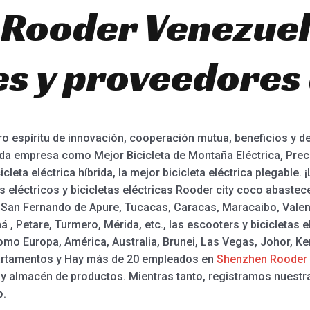
: Rooder Venezuel
es y proveedores 
ro espíritu de innovación, cooperación mutua, beneficios y d
a empresa como Mejor Bicicleta de Montaña Eléctrica, Precio 
leta eléctrica híbrida, la mejor bicicleta eléctrica plegable
 eléctricos y bicicletas eléctricas Rooder city coco abastec
r San Fernando de Apure, Tucacas, Caracas, Maracaibo, Valen
, Petare, Turmero, Mérida, etc., las escooters y bicicletas 
omo Europa, América, Australia, Brunei, Las Vegas, Johor, Ke
rtamentos y Hay más de 20 empleados en
Shenzhen Rooder 
n y almacén de productos. Mientras tanto, registramos nuest
o.