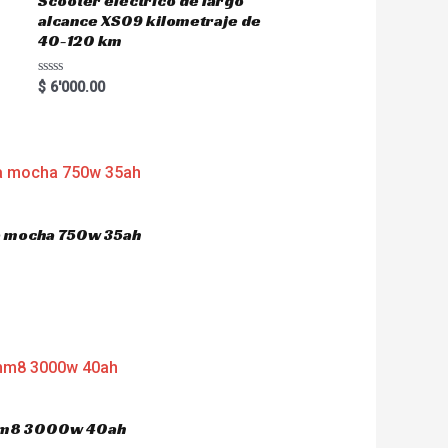
Scooter eléctrico de largo
alcance XS09 kilometraje de
40-120 km
R
$
6'000.00
a
t
e
d
0
o
u
t
o
f
5
ca mocha 750w 35ah
 hm8 3000w 40ah