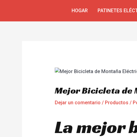
Ir
Navegación
HOGAR
PATINETES ELÉC
al
de
contenido
entradas
Mejor Bicicleta de
Dejar un comentario
/
Productos
/ P
La mejor 