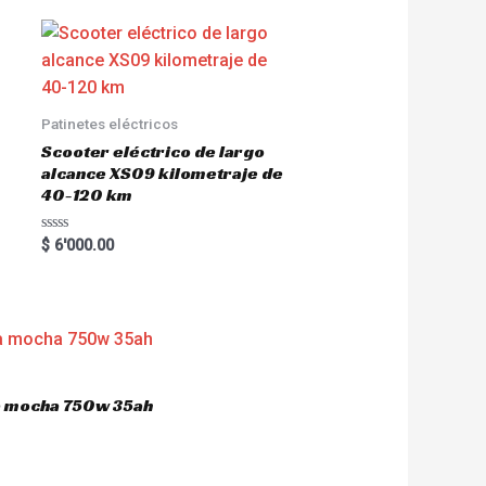
Patinetes eléctricos
Scooter eléctrico de largo
alcance XS09 kilometraje de
40-120 km
R
$
6'000.00
a
t
e
d
0
o
u
t
o
f
5
ca mocha 750w 35ah