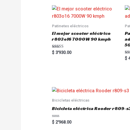
Patinetes eléctricos
Pa
El mejor scooter eléctrico
Pa
r803o16 7000W 90 kmph
a
5
Rated
$
3'930.00
5.00
Ra
$
4
out of 5
5.
out
Bicicletas eléctricas
Bicicleta eléctrica Rooder r809-s
R
$
2'968.00
a
t