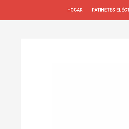
Ir
Navegación
HOGAR
PATINETES ELÉC
al
de
contenido
entradas