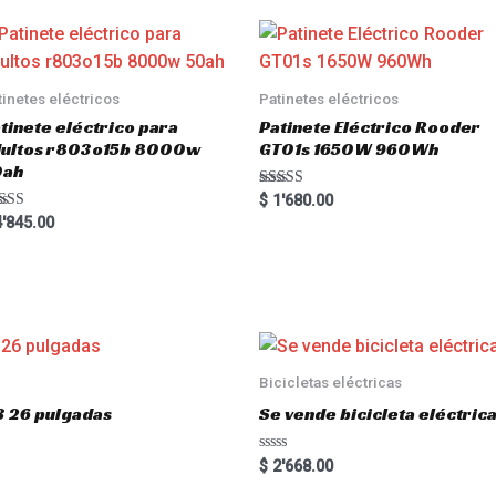
tinetes eléctricos
Patinetes eléctricos
tinete eléctrico para
Patinete Eléctrico Rooder
dultos r803o15b 8000w
GT01s 1650W 960Wh
0ah
Rated
$
1'680.00
5.00
ted
'845.00
out of 5
00
 of 5
Bicicletas eléctricas
3 26 pulgadas
Se vende bicicleta eléctri
R
$
2'668.00
a
t