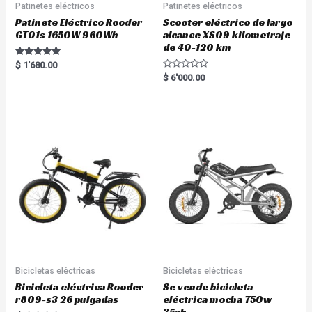
Patinetes eléctricos
Patinetes eléctricos
Patinete Eléctrico Rooder
Scooter eléctrico de largo
GT01s 1650W 960Wh
alcance XS09 kilometraje
de 40-120 km
Rated
$
1'680.00
5.00
R
$
6'000.00
out of 5
a
t
e
d
0
o
u
t
o
f
5
Bicicletas eléctricas
Bicicletas eléctricas
Bicicleta eléctrica Rooder
Se vende bicicleta
r809-s3 26 pulgadas
eléctrica mocha 750w