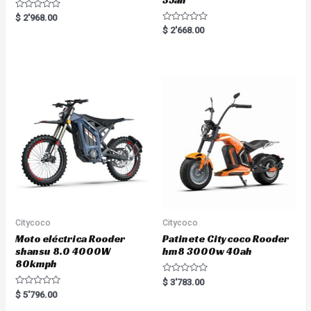
35ah
R
$
2'968.00
a
R
$
2'668.00
t
a
e
t
d
e
0
d
o
0
u
o
t
u
o
t
f
o
5
f
5
Citycoco
Citycoco
Moto eléctrica Rooder
Patinete Citycoco Rooder
shansu 8.0 4000W
hm8 3000w 40ah
80kmph
R
$
3'783.00
a
R
$
5'796.00
t
a
e
t