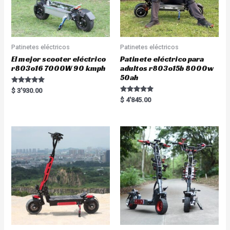
Patinetes eléctricos
Patinetes eléctricos
El mejor scooter eléctrico
Patinete eléctrico para
r803o16 7000W 90 kmph
adultos r803o15b 8000w
50ah
Rated
$
3'930.00
5.00
Rated
$
4'845.00
out of 5
5.00
out of 5