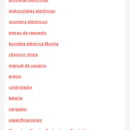
bicicletas electricas
motocicletas electricas
scooters electricos
piezas de repuesto
bicicleta eléctrica Mocha
citycoco china
manual de usuario
precio
controlador
batería
cargador
e
specificaciones