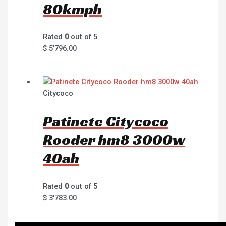
80kmph
Rated
0
out of 5
$
5'796.00
Citycoco
Patinete Citycoco
Rooder hm8 3000w
40ah
Rated
0
out of 5
$
3'783.00