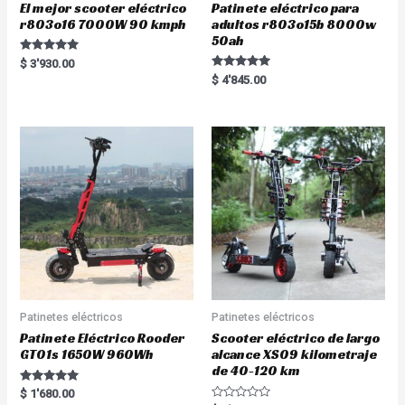
El mejor scooter eléctrico
Patinete eléctrico para
r803o16 7000W 90 kmph
adultos r803o15b 8000w
50ah
Rated
$
3'930.00
5.00
Rated
$
4'845.00
out of 5
5.00
out of 5
Patinetes eléctricos
Patinetes eléctricos
Patinete Eléctrico Rooder
Scooter eléctrico de largo
GT01s 1650W 960Wh
alcance XS09 kilometraje
de 40-120 km
Rated
$
1'680.00
5.00