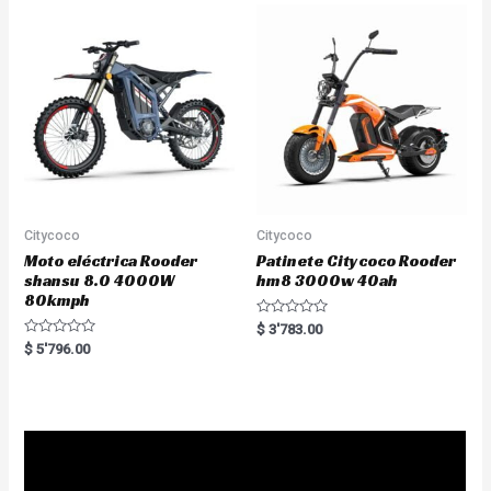
u
o
t
u
o
t
f
o
5
f
5
Citycoco
Citycoco
Moto eléctrica Rooder
Patinete Citycoco Rooder
shansu 8.0 4000W
hm8 3000w 40ah
80kmph
R
$
3'783.00
a
R
$
5'796.00
t
a
e
t
d
e
0
d
o
0
u
o
t
u
o
t
f
o
5
f
5