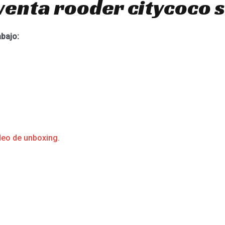
venta rooder citycoco 
abajo:
deo de unboxing.