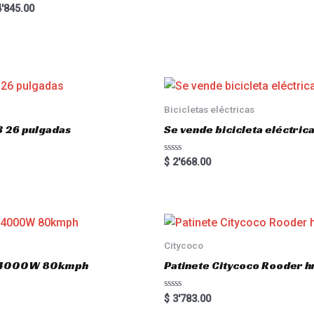
5.00
ted
'845.00
out of 5
00
 of 5
Bicicletas eléctricas
3 26 pulgadas
Se vende bicicleta eléctri
R
$
2'668.00
a
t
e
d
0
o
u
t
o
Citycoco
f
5
.0 4000W 80kmph
Patinete Citycoco Rooder
R
$
3'783.00
a