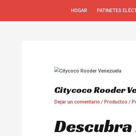
Ir
Navegación
HOGAR
PATINETES ELÉC
al
de
contenido
entradas
Citycoco Rooder V
Dejar un comentario
/
Productos
/ P
Descubra 