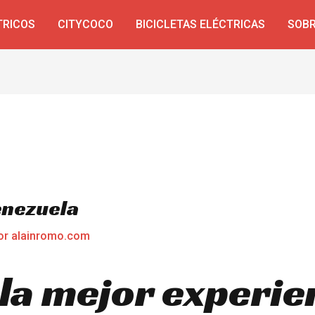
TRICOS
CITYCOCO
BICICLETAS ELÉCTRICAS
SOBR
enezuela
or
alainromo.com
la mejor experie