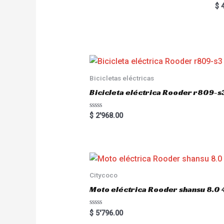
5.00
Ra
$
4
out of 5
5.
out
Bicicletas eléctricas
Bicicleta eléctrica Rooder r809-s
R
$
2'968.00
a
t
e
d
0
o
u
t
o
Citycoco
f
5
Moto eléctrica Rooder shansu 8
R
$
5'796.00
a