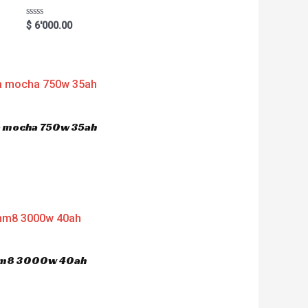
R
$
6'000.00
a
t
e
d
0
o
u
t
o
f
5
ca mocha 750w 35ah
 hm8 3000w 40ah