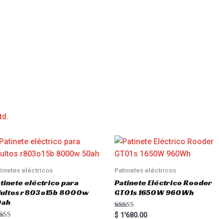
td.
tinetes eléctricos
Patinetes eléctricos
tinete eléctrico para
Patinete Eléctrico Rooder
dultos r803o15b 8000w
GT01s 1650W 960Wh
0ah
Rated
$
1'680.00