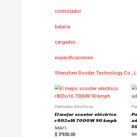
controlador
batería
cargador
e
specificaciones
Shenzhen Rooder Technology Co., L
Patinetes eléctricos
Pa
El mejor scooter eléctrico
Pa
r803o16 7000W 90 kmph
a
5
Rated
$
3'930.00