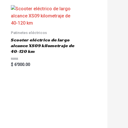
Patinetes eléctricos
Scooter eléctrico de largo
alcance XS09 kilometraje de
40-120 km
R
$
6'000.00
a
t
e
d
0
o
u
t
o
f
5