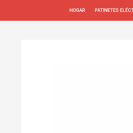
Ir
Navegación
HOGAR
PATINETES ELÉC
al
de
contenido
entradas