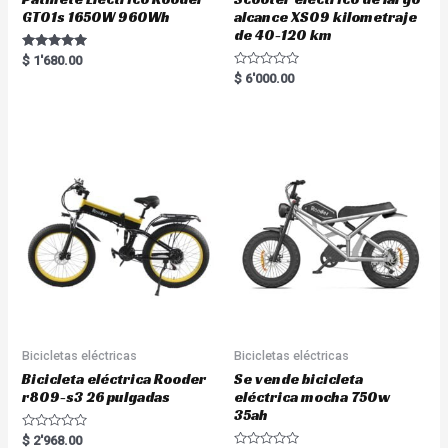
GT01s 1650W 960Wh
alcance XS09 kilometraje
de 40-120 km
Rated
$
1'680.00
5.00
R
$
6'000.00
out of 5
a
t
e
d
0
o
u
t
o
f
5
Bicicletas eléctricas
Bicicletas eléctricas
Bicicleta eléctrica Rooder
Se vende bicicleta
r809-s3 26 pulgadas
eléctrica mocha 750w
35ah
R
$
2'968.00