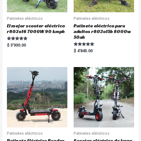
Patinetes eléctricos
Patinetes eléctricos
El mejor scooter eléctrico
Patinete eléctrico para
r803o16 7000W 90 kmph
adultos r803o15b 8000w
50ah
Rated
$
3'930.00
5.00
Rated
$
4'845.00
out of 5
5.00
out of 5
Patinetes eléctricos
Patinetes eléctricos
Patinete Eléctrico Rooder
Scooter eléctrico de largo