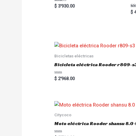
Rated
$
3'930.00
5.00
Ra
$
4
out of 5
5.
out
Bicicletas eléctricas
Bicicleta eléctrica Rooder r809-s
R
$
2'968.00
a
t
e
d
0
o
u
t
o
Citycoco
f
5
Moto eléctrica Rooder shansu 8