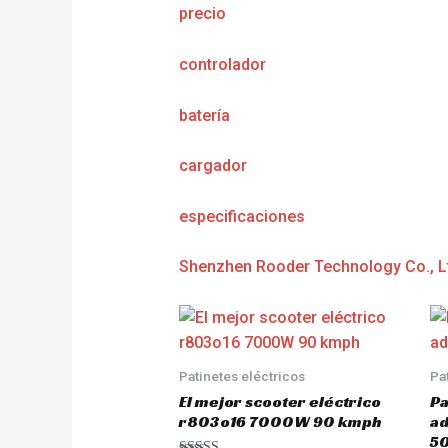
precio
controlador
batería
cargador
e
specificaciones
Shenzhen Rooder Technology Co., L
Patinetes eléctricos
Pa
El mejor scooter eléctrico
Pa
r803o16 7000W 90 kmph
a
5