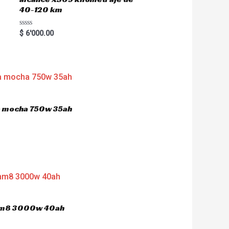
40-120 km
R
$
6'000.00
a
t
e
d
0
o
u
t
o
f
5
ca mocha 750w 35ah
 hm8 3000w 40ah