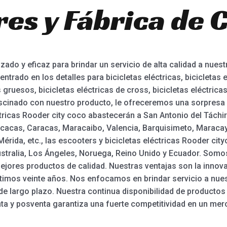
es y Fábrica de C
ado y eficaz para brindar un servicio de alta calidad a nues
centrado en los detalles para bicicletas eléctricas, bicicletas
 gruesos, bicicletas eléctricas de cross, bicicletas eléctrica
scinado con nuestro producto, le ofreceremos una sorpresa po
ctricas Rooder city coco abastecerán a San Antonio del Táchir
cacas, Caracas, Maracaibo, Valencia, Barquisimeto, Maracay
érida, etc., las escooters y bicicletas eléctricas Rooder ci
tralia, Los Ángeles, Noruega, Reino Unido y Ecuador. Somos
ores productos de calidad. Nuestras ventajas son la innovació
ltimos veinte años. Nos enfocamos en brindar servicio a nue
de largo plazo. Nuestra continua disponibilidad de productos
nta y posventa garantiza una fuerte competitividad en un me