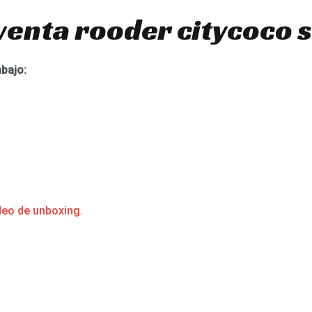
venta rooder citycoco 
abajo:
deo de unboxing.