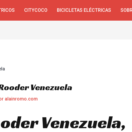
TRICOS
CITYCOCO
BICICLETAS ELÉCTRICAS
SOBR
a Rooder Venezuela
or
alainromo.com
ooder Venezuela,