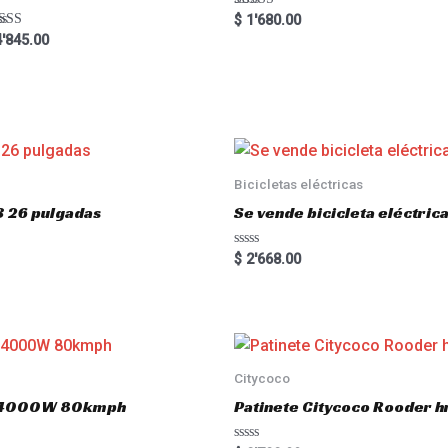
Rated
$
1'680.00
5.00
ted
'845.00
out of 5
00
 of 5
Bicicletas eléctricas
3 26 pulgadas
Se vende bicicleta eléctri
R
$
2'668.00
a
t
e
d
0
o
u
t
o
Citycoco
f
5
.0 4000W 80kmph
Patinete Citycoco Rooder