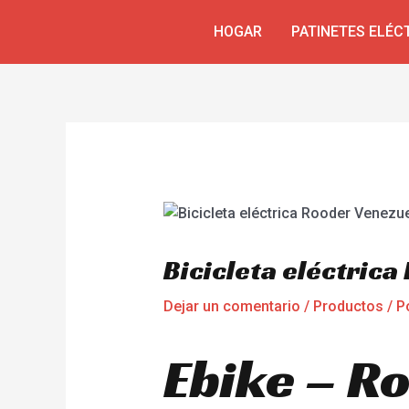
Ir
Navegación
HOGAR
PATINETES ELÉC
al
de
contenido
entradas
Bicicleta eléctric
Dejar un comentario
/
Productos
/ P
Ebike – R