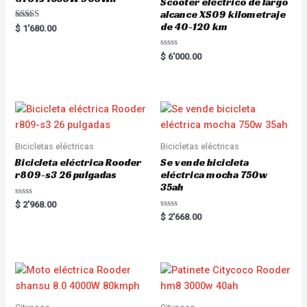
Scooter eléctrico de largo
alcance XS09 kilometraje
de 40-120 km
Rated
$
1'680.00
5.00
out of 5
R
$
6'000.00
a
t
e
d
0
o
u
t
o
f
5
Bicicletas eléctricas
Bicicletas eléctricas
Bicicleta eléctrica Rooder
Se vende bicicleta
r809-s3 26 pulgadas
eléctrica mocha 750w
35ah
R
$
2'968.00
a
R
$
2'668.00
t
a
e
t
d
e
0
d
o
0
u
o
t
u
o
t
f
o
5
f
5