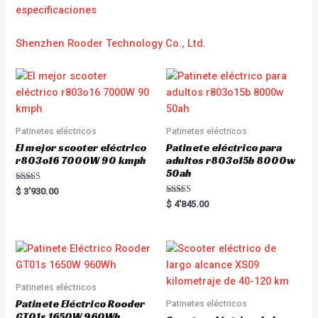
e
specificaciones
Shenzhen Rooder Technology Co., Ltd.
Patinetes eléctricos
Patinetes eléctricos
El mejor scooter eléctrico
Patinete eléctrico para
r803o16 7000W 90 kmph
adultos r803o15b 8000w
50ah
Rated
$
3'930.00
5.00
Rated
$
4'845.00
out of 5
5.00
out of 5
Patinetes eléctricos
Patinete Eléctrico Rooder
Patinetes eléctricos
GT01s 1650W 960Wh