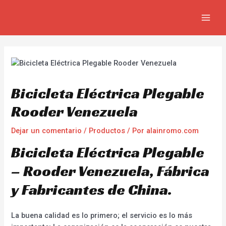
Ir
Navegación
MAIN
al
de
MEN
contenido
entradas
Bicicleta Eléctrica Plegable
Rooder Venezuela
Dejar un comentario
/
Productos
/ Por
alainromo.com
Bicicleta Eléctrica Plegable
– Rooder Venezuela, Fábrica
y Fabricantes de China.
La buena calidad es lo primero; el servicio es lo más