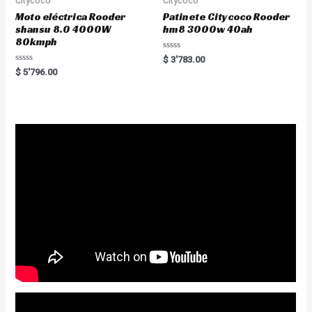
Citycoco
Citycoco
Moto eléctrica Rooder
Patinete Citycoco Rooder
shansu 8.0 4000W
hm8 3000w 40ah
80kmph
R
$
3'783.00
a
R
$
5'796.00
t
a
e
t
d
e
0
d
o
0
u
o
t
u
o
t
f
o
5
f
5