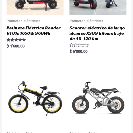
Patinetes eléctricos
Patinetes eléctricos
Patinete Eléctrico Rooder
Scooter eléctrico de largo
GT01s 1650W 960Wh
alcance XS09 kilometraje
de 40-120 km
Rated
$
1'680.00
5.00
R
$
6'000.00
out of 5
a
t
e
d
0
o
u
t
o
f
5