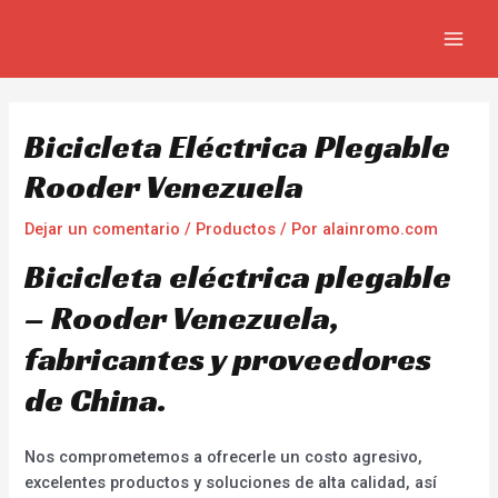
Ir
Navegación
MAIN
al
de
MEN
contenido
entradas
Bicicleta Eléctrica Plegable
Rooder Venezuela
Dejar un comentario
/
Productos
/ Por
alainromo.com
Bicicleta eléctrica plegable
– Rooder Venezuela,
fabricantes y proveedores
de China.
Nos comprometemos a ofrecerle un costo agresivo,
excelentes productos y soluciones de alta calidad, así