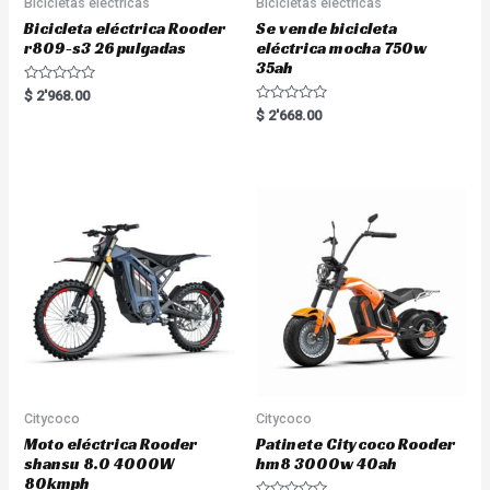
Bicicletas eléctricas
Bicicletas eléctricas
Bicicleta eléctrica Rooder
Se vende bicicleta
r809-s3 26 pulgadas
eléctrica mocha 750w
35ah
R
$
2'968.00
a
R
$
2'668.00
t
a
e
t
d
e
0
d
o
0
u
o
t
u
o
t
f
o
5
f
5
Citycoco
Citycoco
Moto eléctrica Rooder
Patinete Citycoco Rooder
shansu 8.0 4000W
hm8 3000w 40ah
80kmph