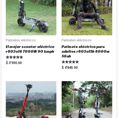
Patinetes eléctricos
Patinetes eléctricos
El mejor scooter eléctrico
Patinete eléctrico para
r803o16 7000W 90 kmph
adultos r803o15b 8000w
50ah
Rated
$
3'930.00
5.00
Rated
$
4'845.00
out of 5
5.00
out of 5