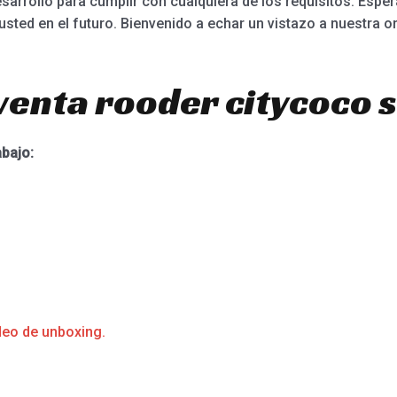
sarrollo para cumplir con cualquiera de los requisitos. Espe
 usted en el futuro. Bienvenido a echar un vistazo a nuestra o
venta rooder citycoco 
abajo:
deo de unboxing.