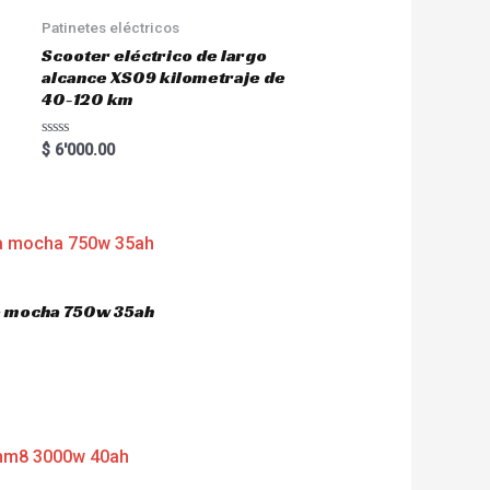
Patinetes eléctricos
Scooter eléctrico de largo
alcance XS09 kilometraje de
40-120 km
R
$
6'000.00
a
t
e
d
0
o
u
t
o
f
5
ca mocha 750w 35ah