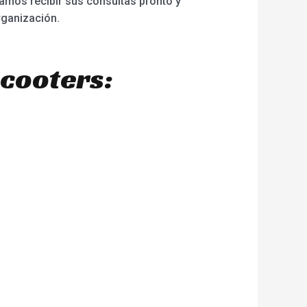
ramos recibir sus consultas pronto y
rganización.
scooters: