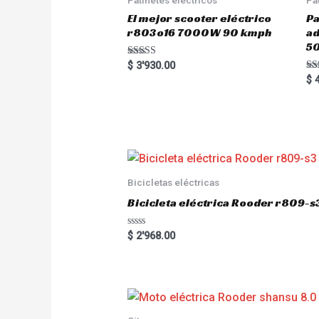
El mejor scooter eléctrico
Pa
r803o16 7000W 90 kmph
a
5
Rated
$
3'930.00
5.00
Ra
$
4
out of 5
5.
out
Bicicletas eléctricas
Bicicleta eléctrica Rooder r809-s
R
$
2'968.00
a
t
e
d
0
o
u
t
o