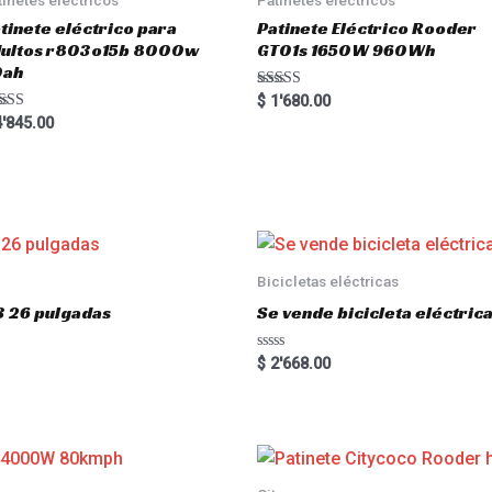
tinete eléctrico para
Patinete Eléctrico Rooder
dultos r803o15b 8000w
GT01s 1650W 960Wh
0ah
Rated
$
1'680.00
5.00
ted
'845.00
out of 5
00
 of 5
Bicicletas eléctricas
3 26 pulgadas
Se vende bicicleta eléctri
R
$
2'668.00
a
t
e
d
0
o
u
t
o