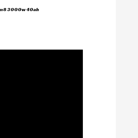
 hm8 3000w 40ah