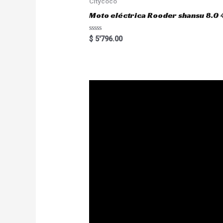
Citycoco
f
5
Moto eléctrica Rooder shansu 8
R
$
5'796.00
a
t
e
d
0
o
u
t
o
f
5