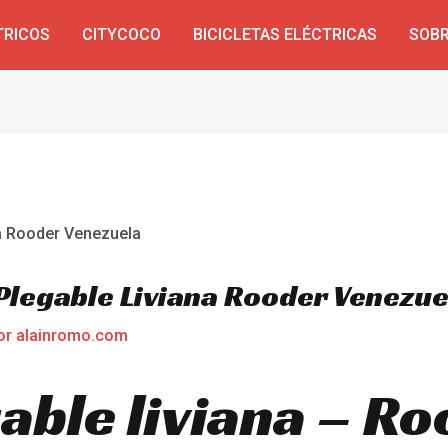
TRICOS
CITYCOCO
BICICLETAS ELÉCTRICAS
SOBR
 Plegable Liviana Rooder Venezue
or
alainromo.com
able liviana – R