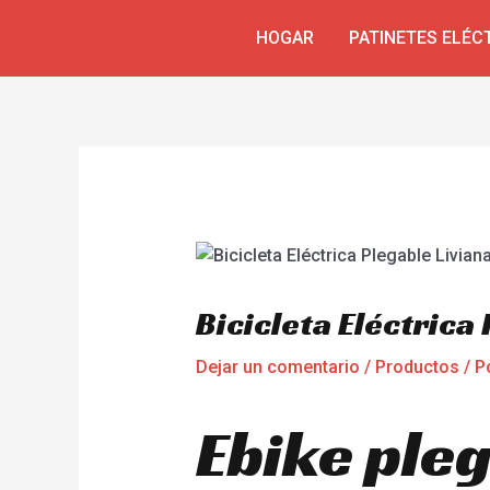
Ir
Navegación
HOGAR
PATINETES ELÉC
al
de
contenido
entradas
Bicicleta Eléctrica
Dejar un comentario
/
Productos
/ P
Ebike pleg