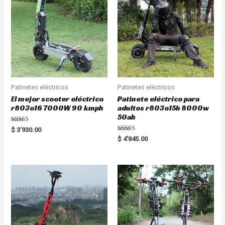
Patinetes eléctricos
Patinetes eléctricos
El mejor scooter eléctrico
Patinete eléctrico para
r803o16 7000W 90 kmph
adultos r803o15b 8000w
50ah
Rated
$
3'930.00
5.00
Rated
$
4'845.00
out of 5
5.00
out of 5