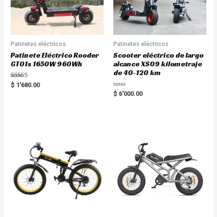
Patinetes eléctricos
Patinetes eléctricos
Patinete Eléctrico Rooder
Scooter eléctrico de largo
GT01s 1650W 960Wh
alcance XS09 kilometraje
de 40-120 km
Rated
$
1'680.00
5.00
R
$
6'000.00
out of 5
a
t
e
d
0
o
u
t
o
f
5