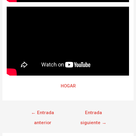
HOGAR
←
Entrada
Entrada
anterior
siguiente
→