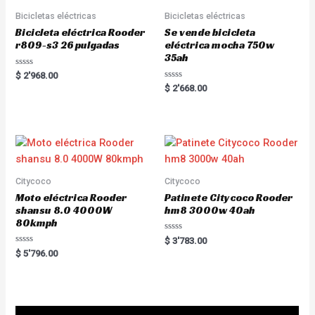
Bicicletas eléctricas
Bicicletas eléctricas
Bicicleta eléctrica Rooder
Se vende bicicleta
r809-s3 26 pulgadas
eléctrica mocha 750w
35ah
R
$
2'968.00
a
R
$
2'668.00
t
a
e
t
d
e
0
d
o
0
u
o
t
u
o
t
f
o
5
f
5
Citycoco
Citycoco
Moto eléctrica Rooder
Patinete Citycoco Rooder
shansu 8.0 4000W
hm8 3000w 40ah
80kmph
R
$
3'783.00
a
R
$
5'796.00
t
a
e
t
d
e
0
d
o
0
u
o
t
u
o