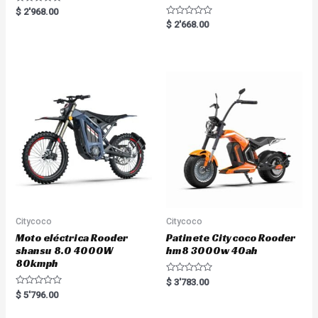
R
$
2'968.00
a
R
$
2'668.00
t
a
e
t
d
e
0
d
o
0
u
o
t
u
o
t
f
o
5
f
5
Citycoco
Citycoco
Moto eléctrica Rooder
Patinete Citycoco Rooder
shansu 8.0 4000W
hm8 3000w 40ah
80kmph
R
$
3'783.00
a
R
$
5'796.00
t
a
e
t
d