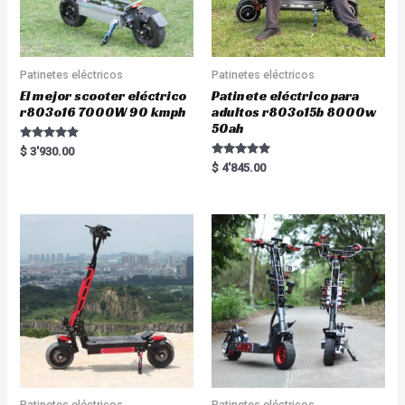
Patinetes eléctricos
Patinetes eléctricos
El mejor scooter eléctrico
Patinete eléctrico para
r803o16 7000W 90 kmph
adultos r803o15b 8000w
50ah
Rated
$
3'930.00
5.00
Rated
$
4'845.00
out of 5
5.00
out of 5
Patinetes eléctricos
Patinetes eléctricos