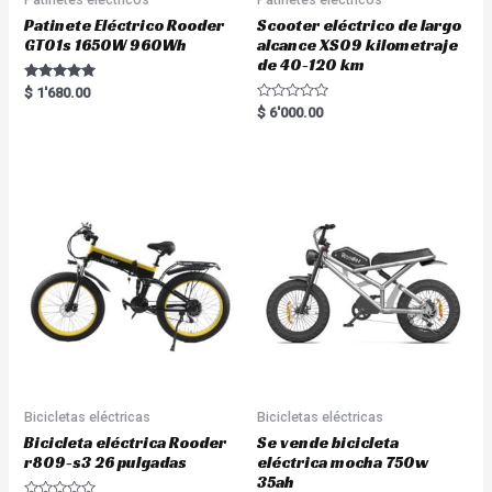
Patinete Eléctrico Rooder
Scooter eléctrico de largo
GT01s 1650W 960Wh
alcance XS09 kilometraje
de 40-120 km
Rated
$
1'680.00
5.00
R
$
6'000.00
out of 5
a
t
e
d
0
o
u
t
o
f
5
Bicicletas eléctricas
Bicicletas eléctricas
Bicicleta eléctrica Rooder
Se vende bicicleta
r809-s3 26 pulgadas
eléctrica mocha 750w
35ah