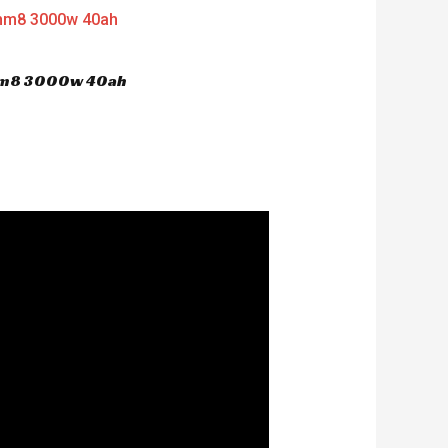
 hm8 3000w 40ah