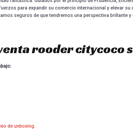
lidad fantástica. Guiados por el principio de Prudencia, Eficie
fuerzos para expandir su comercio internacional y elevar su
amos seguros de que tendremos una perspectiva brillante y q
venta rooder citycoco 
abajo:
deo de unboxing.