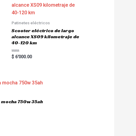
Patinetes eléctricos
Scooter eléctrico de largo
alcance XS09 kilometraje de
40-120 km
R
$
6'000.00
a
t
e
d
0
o
u
t
o
f
5
ca mocha 750w 35ah