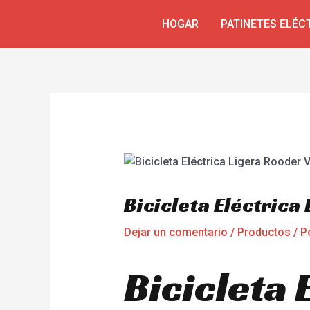
Ir
Navegación
HOGAR
PATINETES ELÉC
al
de
contenido
entradas
Bicicleta Eléctrica
Dejar un comentario
/
Productos
/ P
Bicicleta 