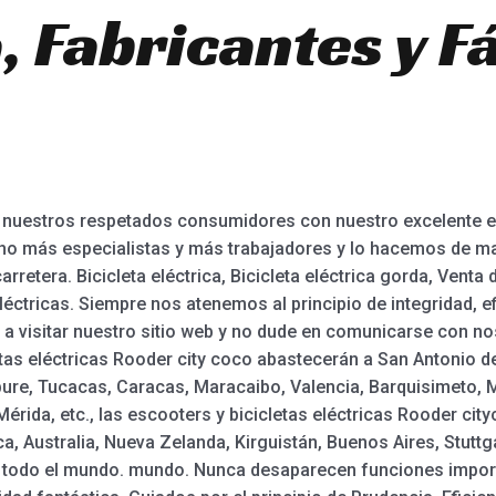
 Fabricantes y F
uestros respetados consumidores con nuestro excelente exc
 más especialistas y más trabajadores y lo hacemos de man
rretera. Bicicleta eléctrica, Bicicleta eléctrica gorda, Venta 
léctricas. Siempre nos atenemos al principio de integridad, e
a visitar nuestro sitio web y no dude en comunicarse con noso
letas eléctricas Rooder city coco abastecerán a San Antonio d
pure, Tucacas, Caracas, Maracaibo, Valencia, Barquisimeto, 
érida, etc., las escooters y bicicletas eléctricas Rooder ci
, Australia, Nueva Zelanda, Kirguistán, Buenos Aires, Stuttg
 todo el mundo. mundo. Nunca desaparecen funciones import