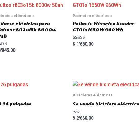
tinetes eléctricos
Patinetes eléctricos
tinete eléctrico para
Patinete Eléctrico Rooder
dultos r803o15b 8000w
GT01s 1650W 960Wh
0ah
Rated
$
1'680.00
5.00
ted
'845.00
out of 5
00
 of 5
Bicicletas eléctricas
3 26 pulgadas
Se vende bicicleta eléctri
R
$
2'668.00
a
t
e
d
0