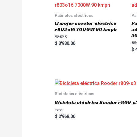
Patinetes eléctricos
Pa
El mejor scooter eléctrico
Pa
r803o16 7000W 90 kmph
a
5
Rated
$
3'930.00
5.00
Ra
$
4
out of 5
5.
out
Bicicletas eléctricas
Bicicleta eléctrica Rooder r809-s
R
$
2'968.00
a
t
e
d
0