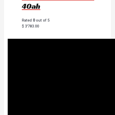
40ah
Rated
0
out of 5
$
3'783.00