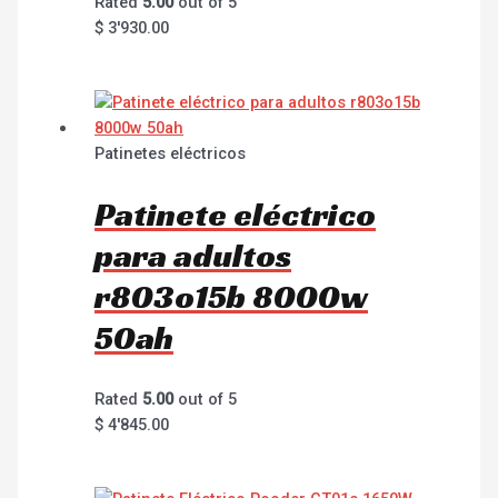
Rated
5.00
out of 5
$
3'930.00
Patinetes eléctricos
Patinete eléctrico
para adultos
r803o15b 8000w
50ah
Rated
5.00
out of 5
$
4'845.00