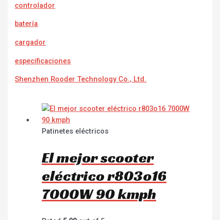
controlador
batería
cargador
e
specificaciones
Shenzhen Rooder Technology Co., Ltd.
Patinetes eléctricos
El mejor scooter
eléctrico r803o16
7000W 90 kmph