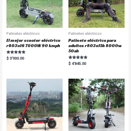
Patinetes eléctricos
Patinetes eléctricos
El mejor scooter eléctrico
Patinete eléctrico para
r803o16 7000W 90 kmph
adultos r803o15b 8000w
50ah
Rated
$
3'930.00
5.00
Rated
$
4'845.00
out of 5
5.00
out of 5