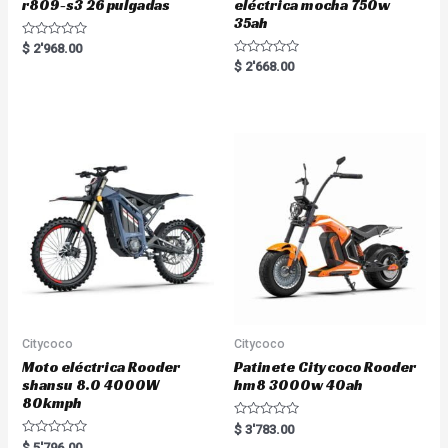
r809-s3 26 pulgadas
eléctrica mocha 750w
35ah
R
$
2'968.00
a
R
$
2'668.00
t
a
e
t
d
e
0
d
o
0
u
o
t
u
o
t
f
o
5
f
5
Citycoco
Citycoco
Moto eléctrica Rooder
Patinete Citycoco Rooder
shansu 8.0 4000W
hm8 3000w 40ah
80kmph
R
$
3'783.00
a
R
$
5'796.00