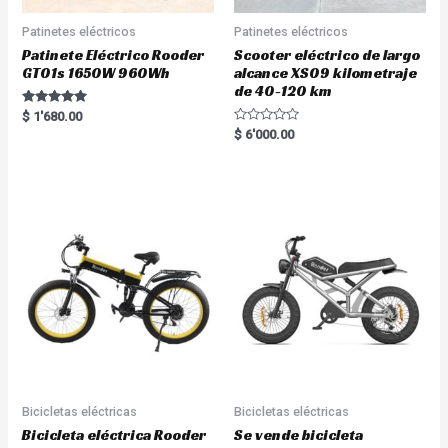
Patinetes eléctricos
Patinetes eléctricos
Patinete Eléctrico Rooder
Scooter eléctrico de largo
GT01s 1650W 960Wh
alcance XS09 kilometraje
de 40-120 km
Rated
$
1'680.00
5.00
R
$
6'000.00
out of 5
a
t
e
d
0
o
u
t
o
f
5
Bicicletas eléctricas
Bicicletas eléctricas
Bicicleta eléctrica Rooder
Se vende bicicleta