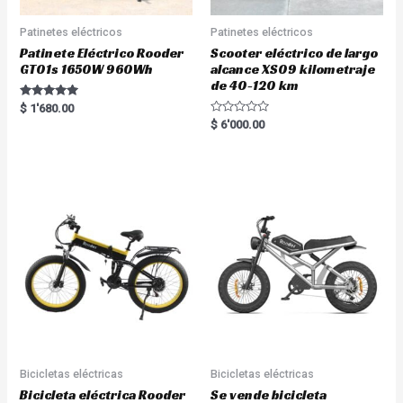
Patinetes eléctricos
Patinetes eléctricos
Patinete Eléctrico Rooder
Scooter eléctrico de largo
GT01s 1650W 960Wh
alcance XS09 kilometraje
de 40-120 km
Rated
$
1'680.00
5.00
R
$
6'000.00
out of 5
a
t
e
d
0
o
u
t
o
f
5
Bicicletas eléctricas
Bicicletas eléctricas
Bicicleta eléctrica Rooder
Se vende bicicleta