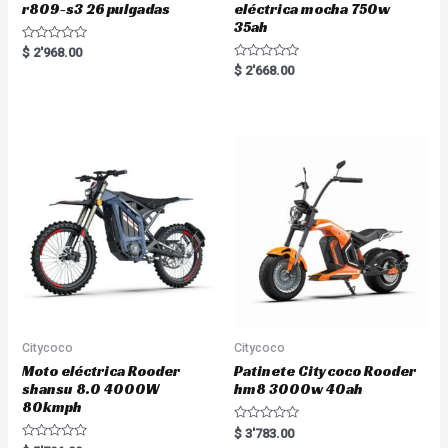
r809-s3 26 pulgadas
eléctrica mocha 750w
35ah
R
$
2'968.00
a
R
$
2'668.00
t
a
e
t
d
e
0
d
o
0
u
o
t
u
o
t
f
o
5
f
5
Citycoco
Citycoco
Moto eléctrica Rooder
Patinete Citycoco Rooder
shansu 8.0 4000W
hm8 3000w 40ah
80kmph
R
$
3'783.00
a