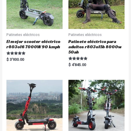
Patinetes eléctricos
Patinetes eléctricos
El mejor scooter eléctrico
Patinete eléctrico para
r803o16 7000W 90 kmph
adultos r803o15b 8000w
50ah
Rated
$
3'930.00
5.00
Rated
$
4'845.00
out of 5
5.00
out of 5