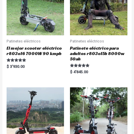
Patinetes eléctricos
Patinetes eléctricos
El mejor scooter eléctrico
Patinete eléctrico para
r803o16 7000W 90 kmph
adultos r803o15b 8000w
50ah
Rated
$
3'930.00
5.00
Rated
$
4'845.00
out of 5
5.00
out of 5