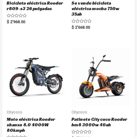
Bicicleta eléctrica Rooder
Se vende bicicleta
r809-s3 26 pulgadas
eléctrica mocha 750w
35ah
R
$
2'968.00
a
R
$
2'668.00
t
a
e
t
d
e
0
d
o
0
u
o
t
u
o
t
f
o
5
f
5
Citycoco
Citycoco
Moto eléctrica Rooder
Patinete Citycoco Rooder
shansu 8.0 4000W
hm8 3000w 40ah
80kmph