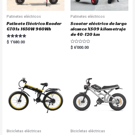
Patinetes eléctricos
Patinetes eléctricos
Patinete Eléctrico Rooder
Scooter eléctrico de largo
GT01s 1650W 960Wh
alcance XS09 kilometraje
de 40-120 km
Rated
$
1'680.00
5.00
R
$
6'000.00
out of 5
a
t
e
d
0
o
u
t
o
f
5
Bicicletas eléctricas
Bicicletas eléctricas