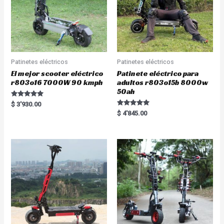
Patinetes eléctricos
Patinetes eléctricos
El mejor scooter eléctrico
Patinete eléctrico para
r803o16 7000W 90 kmph
adultos r803o15b 8000w
50ah
Rated
$
3'930.00
5.00
Rated
$
4'845.00
out of 5
5.00
out of 5