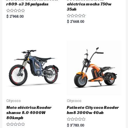
r809-s3 26 pulgadas
eléctrica mocha 750w
35ah
R
$
2'968.00
a
R
$
2'668.00
t
a
e
t
d
e
0
d
o
0
u
o
t
u
o
t
f
o
5
f
5
Citycoco
Citycoco
Moto eléctrica Rooder
Patinete Citycoco Rooder
shansu 8.0 4000W
hm8 3000w 40ah
80kmph
R
$
3'783.00
a