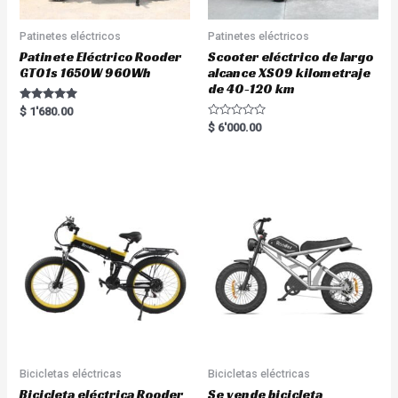
Patinetes eléctricos
Patinetes eléctricos
Patinete Eléctrico Rooder
Scooter eléctrico de largo
GT01s 1650W 960Wh
alcance XS09 kilometraje
de 40-120 km
Rated
$
1'680.00
5.00
R
$
6'000.00
out of 5
a
t
e
d
0
o
u
t
o
f
5
Bicicletas eléctricas
Bicicletas eléctricas
Bicicleta eléctrica Rooder
Se vende bicicleta