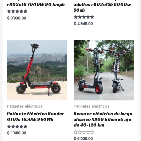
r803o16 7000W 90 kmph
adultos r803o15b 8000w
50ah
Rated
$
3'930.00
5.00
Rated
$
4'845.00
out of 5
5.00
out of 5
Patinetes eléctricos
Patinetes eléctricos
Patinete Eléctrico Rooder
Scooter eléctrico de largo
GT01s 1650W 960Wh
alcance XS09 kilometraje
de 40-120 km
Rated
$
1'680.00
5.00
R
$
6'000.00
out of 5