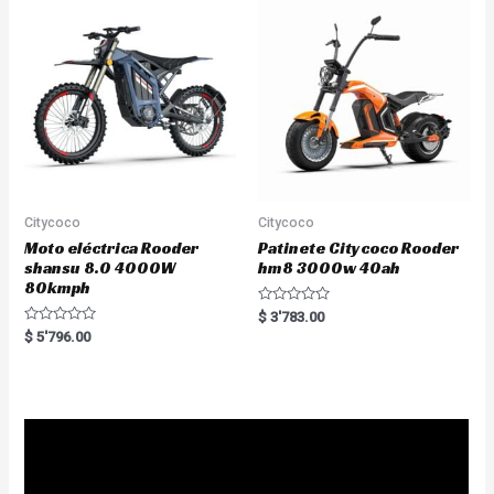
u
o
t
f
o
5
f
5
Citycoco
Citycoco
Moto eléctrica Rooder
Patinete Citycoco Rooder
shansu 8.0 4000W
hm8 3000w 40ah
80kmph
R
$
3'783.00
a
R
$
5'796.00
t
a
e
t
d
e
0
d
o
0
u
o
t
u
o
t
f
o
5
f
5