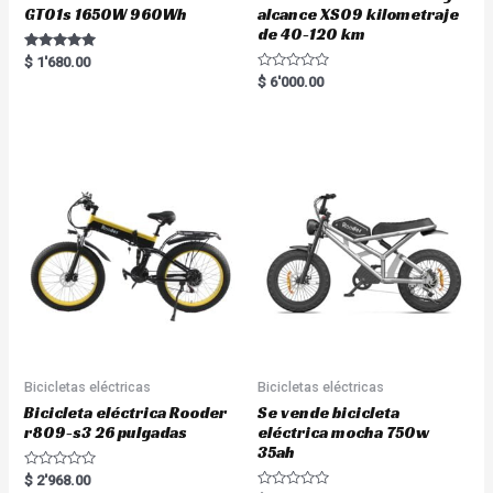
GT01s 1650W 960Wh
alcance XS09 kilometraje
de 40-120 km
Rated
$
1'680.00
5.00
R
$
6'000.00
out of 5
a
t
e
d
0
o
u
t
o
f
5
Bicicletas eléctricas
Bicicletas eléctricas
Bicicleta eléctrica Rooder
Se vende bicicleta
r809-s3 26 pulgadas
eléctrica mocha 750w
35ah
R
$
2'968.00
a