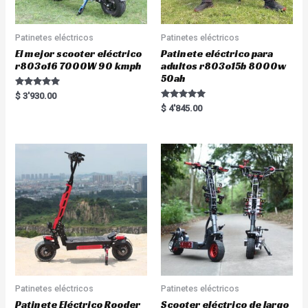
Patinetes eléctricos
Patinetes eléctricos
El mejor scooter eléctrico
Patinete eléctrico para
r803o16 7000W 90 kmph
adultos r803o15b 8000w
50ah
Rated
$
3'930.00
5.00
Rated
$
4'845.00
out of 5
5.00
out of 5
Patinetes eléctricos
Patinetes eléctricos
Patinete Eléctrico Rooder
Scooter eléctrico de largo