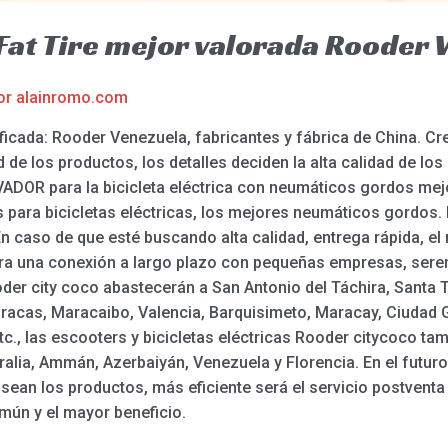
 Fat Tire mejor valorada Rooder
or
alainromo.com
alificada: Rooder Venezuela, fabricantes y fábrica de China.
d de los productos, los detalles deciden la alta calidad de los
OR para la bicicleta eléctrica con neumáticos gordos mejor c
para bicicletas eléctricas, los mejores neumáticos gordos. Bi
n caso de que esté buscando alta calidad, entrega rápida, el
ara una conexión a largo plazo con pequeñas empresas, ser
ooder city coco abastecerán a San Antonio del Táchira, Santa 
racas, Maracaibo, Valencia, Barquisimeto, Maracay, Ciudad G
c., las escooters y bicicletas eléctricas Rooder citycoco tam
lia, Ammán, Azerbaiyán, Venezuela y Florencia. En el futur
 sean los productos, más eficiente será el servicio postventa
mún y el mayor beneficio.