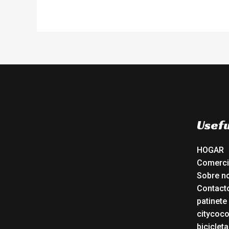
Usefu
HOGAR
Comerc
Sobre n
Contact
patinete
citycoc
bicicleta