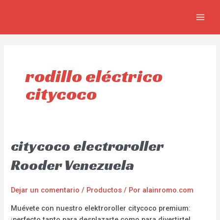
Ir
MAIN
al
MEN
contenido
rodillo eléctrico
citycoco
citycoco electroroller
Rooder Venezuela
Dejar un comentario
/
Productos
/ Por
alainromo.com
Muévete con nuestro elektroroller citycoco premium:
¡perfecto tanto para desplazarte como para divertirte!