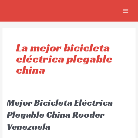
Ir
MAIN
al
MEN
contenido
La mejor bicicleta
eléctrica plegable
china
Mejor Bicicleta Eléctrica
Plegable China Rooder
Venezuela