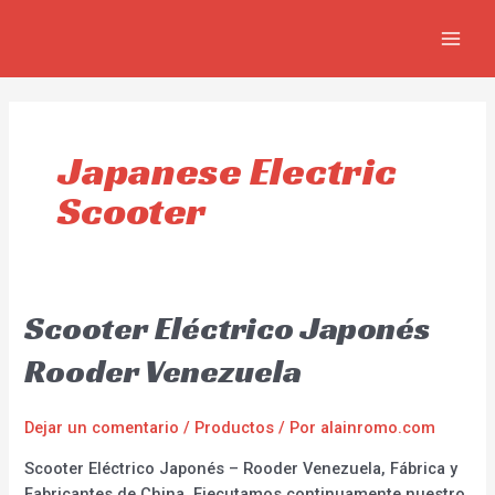
Ir
MAIN
al
MEN
contenido
Japanese Electric
Scooter
Scooter Eléctrico Japonés
Rooder Venezuela
Dejar un comentario
/
Productos
/ Por
alainromo.com
Scooter Eléctrico Japonés – Rooder Venezuela, Fábrica y
Fabricantes de China. Ejecutamos continuamente nuestro