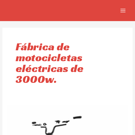
Ir
MAIN
al
MEN
contenido
Fábrica de
motocicletas
eléctricas de
3000w.