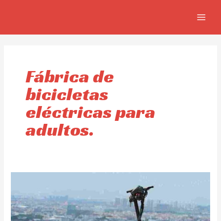
Ir
MAIN
al
MEN
contenido
Fábrica de
bicicletas
eléctricas para
adultos.