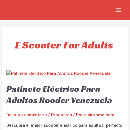
Ir
MAIN
al
MEN
contenido
E Scooter For Adults
Patinete Eléctrico Para
Adultos Rooder Venezuela
Dejar un comentario
/
Productos
/ Por
alainromo.com
Descubra el mejor scooter eléctrico para adultos: perfecto