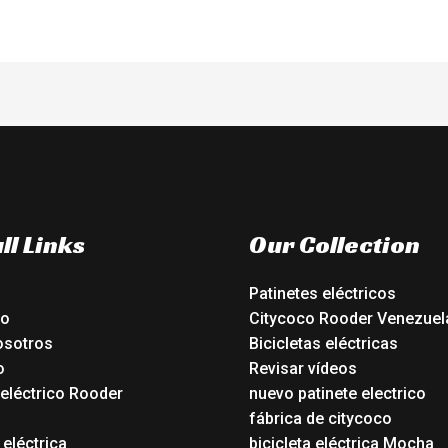
ll Links
Our Collection
Patinetes eléctricos
io
Citycoco Rooder Venezuel
osotros
Bicicletas eléctricas
o
Revisar vídeos
 eléctrico Rooder
nuevo patinete electrico
o
fábrica de citycoco
 eléctrica
bicicleta eléctrica Mocha