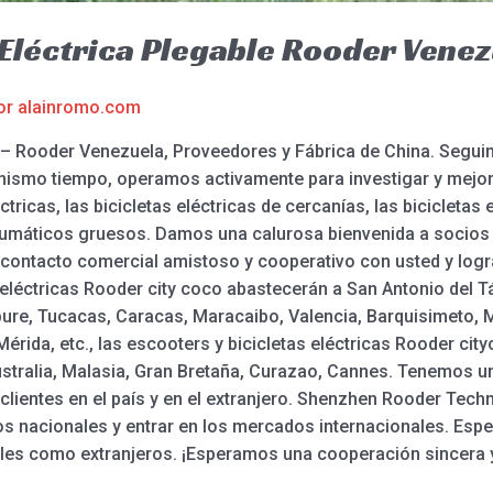
 Eléctrica Plegable Rooder Vene
or
alainromo.com
le – Rooder Venezuela, Proveedores y Fábrica de China. Seg
mismo tiempo, operamos activamente para investigar y mejorar
tricas, las bicicletas eléctricas de cercanías, las bicicletas 
neumáticos gruesos. Damos una calurosa bienvenida a socios
 contacto comercial amistoso y cooperativo con usted y logra
 eléctricas Rooder city coco abastecerán a San Antonio del T
pure, Tucacas, Caracas, Maracaibo, Valencia, Barquisimeto, 
érida, etc., las escooters y bicicletas eléctricas Rooder ci
stralia, Malasia, Gran Bretaña, Curazao, Cannes. Tenemos u
 clientes en el país y en el extranjero. Shenzhen Rooder Tech
os nacionales y entrar en los mercados internacionales. Es
ales como extranjeros. ¡Esperamos una cooperación sincera 