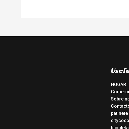
Usefu
HOGAR
Comerc
Sobre n
Contact
patinete
citycoc
bicicleta