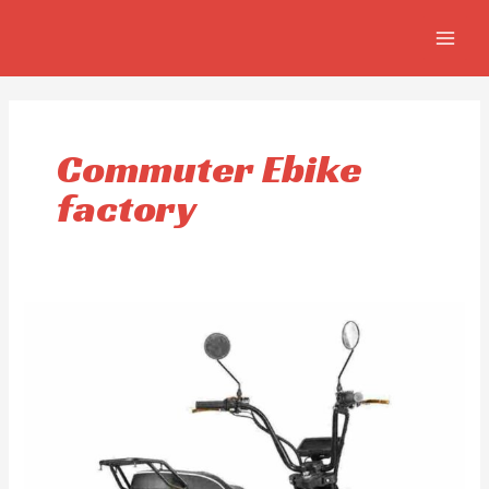
Ir
MAIN
al
MEN
contenido
Commuter Ebike
factory