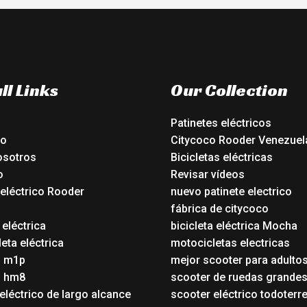
ll Links
Our Collection
Patinetes eléctricos
io
Citycoco Rooder Venezuel
osotros
Bicicletas eléctricas
o
Revisar vídeos
 eléctrico Rooder
nuevo patinete electrico
o
fábrica de citycoco
 eléctrica
bicicleta eléctrica Mocha
eta eléctrica
motocicletas electricas
o m1p
mejor scooter para adulto
o hm8
scooter de ruedas grande
eléctrico de largo alcance
scooter eléctrico todoterr