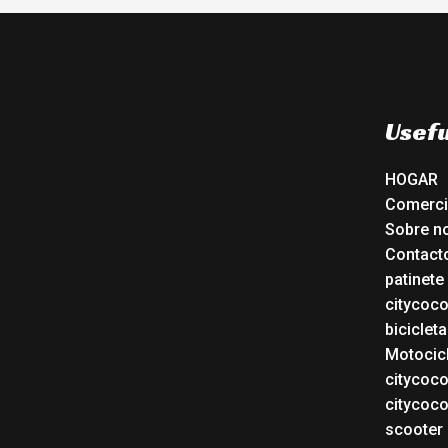
Usefu
HOGAR
Comerc
Sobre n
Contact
patinete
citycoc
bicicleta
Motocicl
citycoc
citycoc
scooter 