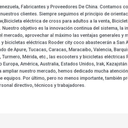
nezuela, Fabricantes y Proveedores De China. Contamos con 
 nuestros clientes. Siempre seguimos el principio de orientaci
Bicicleta eléctrica de cross para adultos a la venta, Biciclet
e. Nuestro objetivo es la innovación continua del sistema, la i
 del mercado, aprovechar al máximo las ventajas generales y 
s y bicicletas eléctricas Rooder city coco abastecerán a San 
ndo de Apure, Tucacas, Caracas, Maracaibo, Valencia, Barqu
 Turmero, Mérida, etc., las escooters y bicicletas eléctrica
 Europa, América, Australia, Estados Unidos, Irak, Kazajstá
a ampliar nuestro mercado, hemos dedicado mucha atención 
 de equipos. Por último, pero no menos importante, también 
sonal directivo, técnicos y trabajadores.