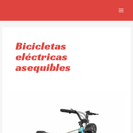
Ir
MAIN
al
MEN
contenido
Bicicletas
eléctricas
asequibles