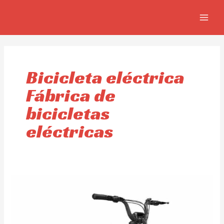
Ir
MAIN
al
MEN
contenido
Bicicleta eléctrica
Fábrica de
bicicletas
eléctricas